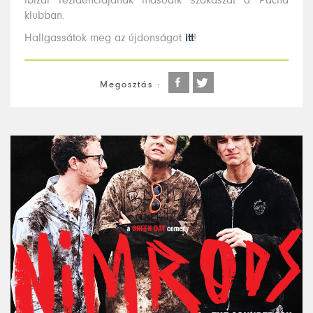
ibizai rezidenciájának második szakaszát a Pacha
klubban.
Hallgassátok meg az újdonságot
itt
!
Megosztás :