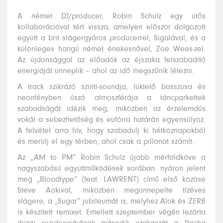
A német DJ/producer, Robin Schulz egy ütős
kollaborációval tért vissza, amelyen először dolgozott
együtt a brit slágergyáros producerrel, Sigalával, és a
különleges hangú német énekesnővel, Zoe Wees-zel.
Az újdonsággal az előadók az éjszaka felszabadító
energiáját ünneplik – ahol az idő megszűnik létezni.
A track szikrázó szinti-soundja, lüktető basszusa és
neonfényben úszó atmoszférája a táncparkettek
szabadságát idézik meg, miközben az érzelemdús
vokál a sebezhetőség és eufória határán egyensúlyoz.
A felvétel arra hív, hogy szabadulj ki hétköznapokból
és merülj el egy térben, ahol csak a pillanat számít.
Az „AM to PM” Robin Schulz újabb mérföldköve a
nagyszabású együttműködések sorában: nyáron jelent
meg „Bloodtype” (feat. LAWRENT) című első közöse
Steve Aokival, miközben megünnepelte tízéves
slágere, a „Sugar” jubileumát is, melyhez Alok és ZERB
is készített remixet. Emellett szeptember végén lezárta