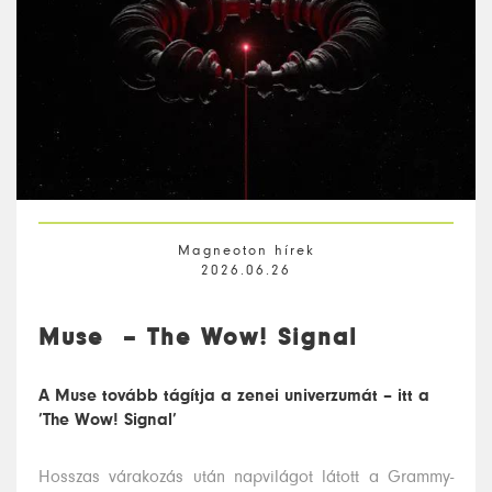
Magneoton hírek
2026.06.26
Muse – The Wow! Signal
A Muse tovább tágítja a zenei univerzumát – itt a
’The Wow! Signal’
Hosszas várakozás után napvilágot látott a Grammy-