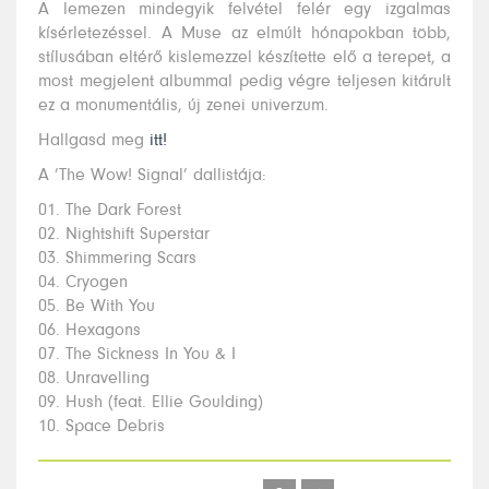
A lemezen mindegyik felvétel felér egy izgalmas
kísérletezéssel. A Muse az elmúlt hónapokban több,
stílusában eltérő kislemezzel készítette elő a terepet, a
most megjelent albummal pedig végre teljesen kitárult
ez a monumentális, új zenei univerzum.
Hallgasd meg
itt!
A ’The Wow! Signal’ dallistája:
01. The Dark Forest
02. Nightshift Superstar
03. Shimmering Scars
04. Cryogen
05. Be With You
06. Hexagons
07. The Sickness In You & I
08. Unravelling
09. Hush (feat. Ellie Goulding)
10. Space Debris