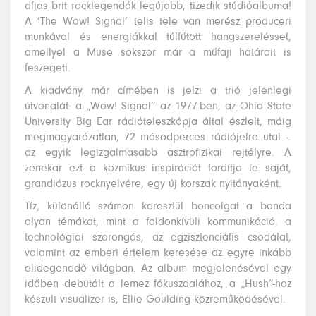
díjas brit rocklegendák legújabb, tizedik stúdióalbuma!
A ’The Wow! Signal’ telis tele van merész produceri
munkával és energiákkal túlfűtött hangszereléssel,
amellyel a Muse sokszor már a műfaji határait is
feszegeti.
A kiadvány már címében is jelzi a trió jelenlegi
útvonalát: a „Wow! Signal” az 1977-ben, az Ohio State
University Big Ear rádióteleszkópja által észlelt, máig
megmagyarázatlan, 72 másodperces rádiójelre utal –
az egyik legizgalmasabb asztrofizikai rejtélyre. A
zenekar ezt a kozmikus inspirációt fordítja le saját,
grandiózus rocknyelvére, egy új korszak nyitányaként.
Tíz, különálló számon keresztül boncolgat a banda
olyan témákat, mint a földönkívüli kommunikáció, a
technológiai szorongás, az egzisztenciális csodálat,
valamint az emberi értelem keresése az egyre inkább
elidegenedő világban. Az album megjelenésével egy
időben debütált a lemez fókuszdalához, a „Hush”-hoz
készült visualizer is, Ellie Goulding közreműködésével.