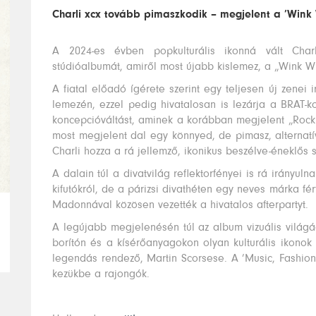
Charli xcx tovább pimaszkodik – megjelent a ’Wink
A 2024-es évben popkulturális ikonná vált Charl
stúdióalbumát, amiről most újabb kislemez, a „Wink Win
A fiatal előadó ígérete szerint egy teljesen új zenei
lemezén, ezzel pedig hivatalosan is lezárja a BRAT-ko
koncepcióváltást, aminek a korábban megjelent „Roc
most megjelent dal egy könnyed, de pimasz, alternat
Charli hozza a rá jellemző, ikonikus beszélve-éneklős stí
A dalain túl a divatvilág reflektorfényei is rá irányu
kifutókról, de a párizsi divathéten egy neves márka fér
Madonnával közösen vezették a hivatalos afterpartyt.
A legújabb megjelenésén túl az album vizuális világáé
borítón és a kísérőanyagokon olyan kulturális ikonok
legendás rendező, Martin Scorsese. A ’Music, Fashion,
kezükbe a rajongók.