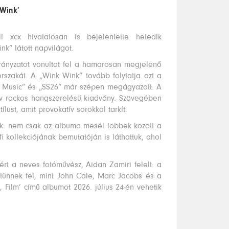
 Wink’
i xcx hivatalosan is bejelentette hetedik
k” látott napvilágot.
 irányzatot vonultat fel a hamarosan megjelenő
rszakát. A „Wink Wink” tovább folytatja azt a
k Music” és „SS26” már szépen megágyazott. A
ív rockos hangszerelésű kiadvány. Szövegében
lust, amit provokatív sorokkal tarkít.
lnak: nem csak az albuma mesél többek között a
fi kollekciójának bemutatóján is láthattuk, ahol
rt a neves fotóművész, Aidan Zamiri felelt: a
 tűnnek fel, mint John Cale, Marc Jacobs és a
 Film’ című albumot 2026. július 24-én vehetik