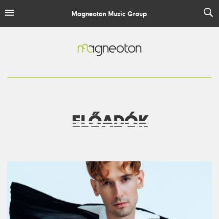
Magneoton Music Group
MAGNEOTON
ELEPHANT HOUSE
ESCAPE PLAN RECORDINGS
EASY MUSIC RECORDS
ELŐADÓK