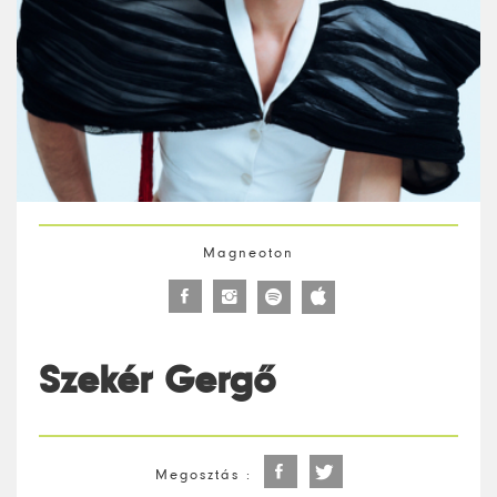
Magneoton
Facebook
Instagram
Facebook
Itunes
profil
profil
profil
profil
Szekér Gergő
Facebook
Twitter
Megosztás :
megosztás
megosztás