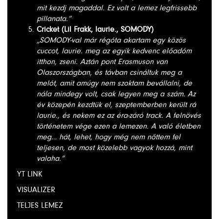
mit kezdj magaddal. Ez volt a lemez legfrissebb
pillanata.”
Cricket (Lil Frakk, laurie., SOMODY)
„SOMODY-val már régóta akartam egy közös
cuccot, laurie. meg az egyik kedvenc előadóm
itthon, zseni. Aztán pont Erasmuson van
Olaszországban, és távban csináltuk meg a
melót, amit amúgy nem szoktam bevállalni, de
nála mindegy volt, csak legyen meg a szám. Az
év közepén kezdtük el, szeptemberben került rá
laurie., és nekem ez az éra-záró track. A felnövés
történetem vége ezen a lemezen. A való életben
meg… hát, lehet, hogy még nem nőttem fel
teljesen, de most közelebb vagyok hozzá, mint
valaha.”
YT LINK
VISUALIZER
TELJES LEMEZ