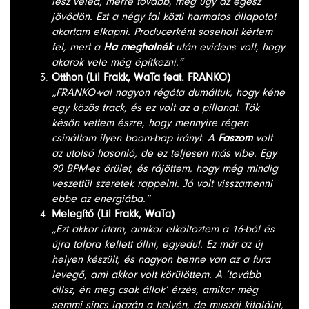
lesz veled, merre tovább, meg úgy az egész
jövődön. Ezt a négy fal közti harmatos állapotot
akartam elkapni. Producerként soseholt kértem
fel, mert a
Ha meghalnék
után evidens volt, hogy
akarok vele még építkezni.”
Otthon (Lil Frakk, WaTa feat. FRANKO)
„FRANKO-val nagyon régóta dumáltuk, hogy kéne
egy közös track, és ez volt az a pillanat. Tök
későn vettem észre, hogy mennyire régen
csináltam ilyen boom-bap irányt. A
Faszom
volt
az utolsó hasonló, de ez teljesen más vibe. Egy
90 BPM-es őrület, és rájöttem, hogy még mindig
veszettül szeretek rappelni. Jó volt visszamenni
ebbe az energiába.”
Melegítő (Lil Frakk, WaTa)
„Ezt akkor írtam, amikor elköltöztem a 16-ból és
újra talpra kellett állni, egyedül. Ez már az új
helyen készült, és nagyon benne van az a fura
levegő, ami akkor volt körülöttem. A ‘tovább
állsz, én meg csak állok’ érzés, amikor még
semmi sincs igazán a helyén, de muszáj kitalálni,