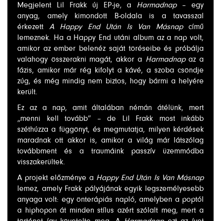
Megjelent Lil Frakk új EP-je, a
Harmadnap
– egy
anyag, amely kimondott B-oldala is a tavasszal
érkezett
A Happy End Után Is Van Másnap
című
lemeznek. Ha a Happy End utáni album az a nap volt,
amikor az ember belenéz saját töréseibe és próbálja
valahogy összerakni magát, akkor a
Harmadnap
az a
fázis, amikor már rég kifolyt a kávé, a szoba csöndje
zúg, és még mindig nem biztos, hogy bármi a helyére
került.
Ez az a nap, amit általában némán átélünk, mert
„menni kell tovább” – de Lil Frakk most inkább
széthúzza a függönyt, és megmutatja, milyen kérdések
maradnak ott akkor is, amikor a világ már látszólag
továbbment és a traumáink passzív üzemmódba
visszakerültek.
A projekt előzménye a
Happy End Után Is Van Másnap
lemez, amely Frakk pályájának egyik legszemélyesebb
anyaga volt: egy önterápiás napló, amelyben a poptól
a hiphopon át minden stílus azért szólalt meg, mert a