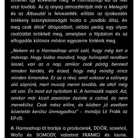
történet így követelte meg. A
Harmadnap
ezt az ívet
viszi tovább. Az új anyag atmoszféráját már a
Melegítő
és az
Átbasztál
is felvezették: előbbi az újrakezdés
törékeny bizonytalanságát hozta a „tovább állsz, én
meg csak állok” állapotából, utóbbi pedig egy olyan
csalódást örökített meg, amelyben a fájdalom és az
elfogadás különös módon egyszerre történik meg.
„Nekem ez a Harmadnap arról szól, hogy még tart a
másnap. Hogy hiába mondod, hogy holnaptól rendben
leszel, van az a nap, amikor csak pörög benned
minden kérdés, és érzed, hogy még mindig nincs
minden kimondva. Ez az a rész, amit sokszor a szőnyeg
alá söprünk, mert muszáj menni tovább, de attól még
ott van. Én most ezt nyitottam ki. A harmadik napot. Azt,
amikor már kicsit zavaróan őszinte a csönd, és nem
menekülsz. Csak mész előre, és közben jó esetben
közelebb kerülsz önmagadhoz”
– mondja Lil Frakk az
EP-ről.
A
Harmadnap
öt trackje a producerek, DOÓR, sosehol,
WaTa és SOMODY, valamint FRANKO és laurie.