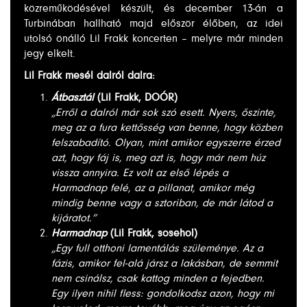
közreműködésével készült, és december 13-án a
Turbinában hallható majd először élőben, az idei
utolsó önálló Lil Frakk koncerten – melyre már minden
jegy elkelt.
Lil Frakk mesél dalról dalra:
Átbasztál
(Lil Frakk, DOÓR)
„Erről a dalról már sok szó esett. Nyers, őszinte,
meg az a fura kettősség van benne, hogy közben
felszabadító. Olyan, mint amikor egyszerre érzed
azt, hogy fáj is, meg azt is, hogy már nem húz
vissza annyira. Ez volt az első lépés a
Harmadnap felé, az a pillanat, amikor még
mindig benne vagy a sztoriban, de már látod a
kijáratot.”
Harmadnap
(Lil Frakk, sosehol)
„Egy full otthoni lamentálás szüleménye. Az a
fázis, amikor fel-alá jársz a lakásban, de semmit
nem csinálsz, csak kattog minden a fejedben.
Egy ilyen nihil fless: gondolkodsz azon, hogy mi